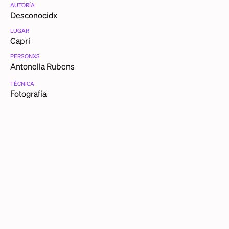
AUTORÍA
Desconocidx
LUGAR
Capri
PERSONXS
Antonella Rubens
TÉCNICA
Fotografía
CATEGORÍAS
Vida nocturna
Show
DESCRIPCIÓN DETALLADA
Fui a ver a mi hermana Norma, que bailaba en el Capri. Fui
con pieles, y se me ve arreglada diferente a cuando tenía
show. Tres de mis hermanas bailaban en el ballet, y como
solista solamente yo.
Como solista casi siempre estabas obligada a fichar y mis
hermanas Norma, Mireya y Fabiola no les gustaba alternar
con la clientela.